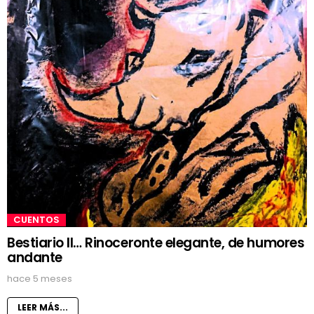
CUENTOS
Bestiario II… Rinoceronte elegante, de humores
andante
hace 5 meses
LEER MÁS...