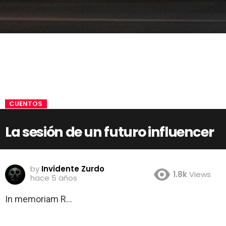
CUENTOS
La sesión de un futuro influencer
by
Invidente Zurdo
1.8k
Views
hace 5 años
In memoriam R…