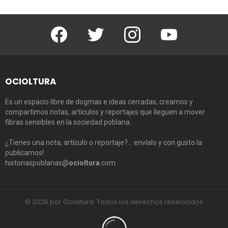
Facebook
Twitter
Instagram
Youtube
OCIOLTURA
Es un espacio libre de dogmas e ideas cerradas, creamos y
compartimos notas, artículos y reportajes que lleguen a mover
fibras sensibles en la sociedad poblana.
¿Tienes una nota, artículo o reportaje?… envíalo y con gusto la
publicamos!
historiaspoblanas@
ocioltura
.com
© 2026 por Ocioltura. Todos los derechos reservados