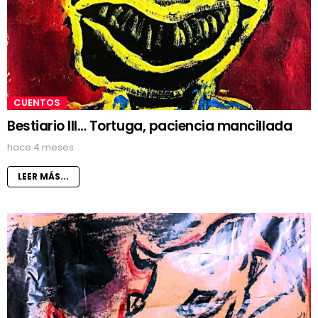
CUENTOS
Bestiario III… Tortuga, paciencia mancillada
hace 4 meses
LEER MÁS...