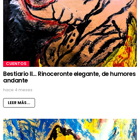
CUENTOS
Bestiario II… Rinoceronte elegante, de humores
andante
hace 4 meses
LEER MÁS...