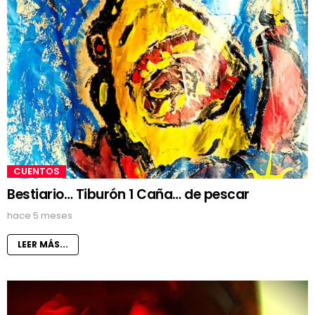
CUENTOS
Bestiario… Tiburón 1 Caña… de pescar
hace 5 meses
LEER MÁS...