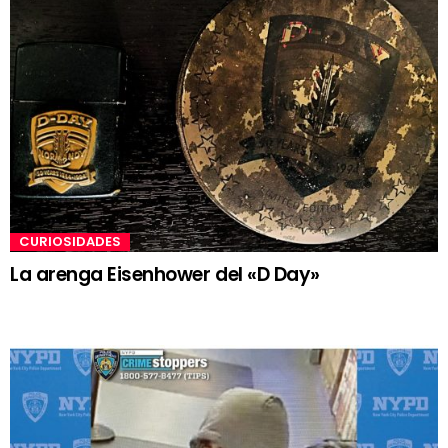
CURIOSIDADES
La arenga Eisenhower del «D Day»