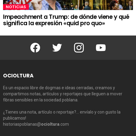
NOTICIAS
Impeachment a Trump: de dónde viene y qué
significa la expresión «quid pro quo»
Facebook
Twitter
Instagram
Youtube
OCIOLTURA
Es un espacio libre de dogmas e ideas cerradas, creamos y
compartimos notas, artículos y reportajes que lleguen a mover
fibras sensibles en la sociedad poblana.
¿Tienes una nota, artículo o reportaje?… envíalo y con gusto la
publicamos!
historiaspoblanas@
ocioltura
.com