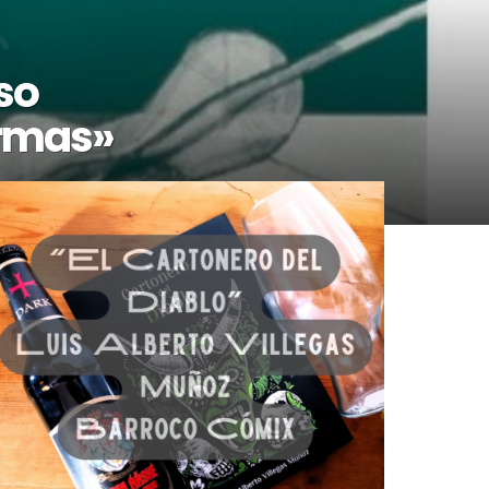
so
ormas»