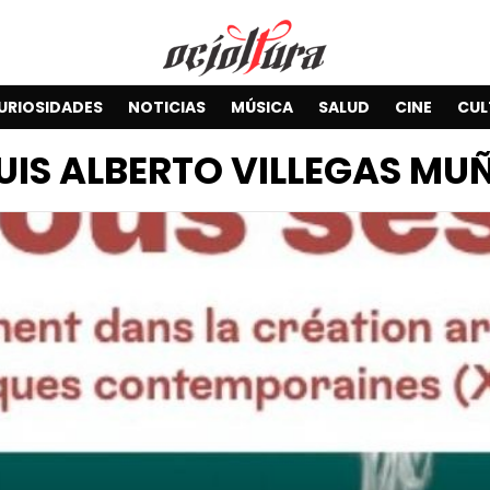
URIOSIDADES
NOTICIAS
MÚSICA
SALUD
CINE
CUL
UIS ALBERTO VILLEGAS MU