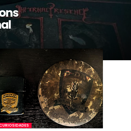
ions
nal
CURIOSIDADES