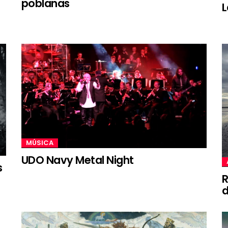
poblanas
L
MÚSICA
UDO Navy Metal Night
s
R
d