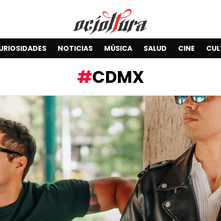
URIOSIDADES
NOTICIAS
MÚSICA
SALUD
CINE
CUL
CDMX