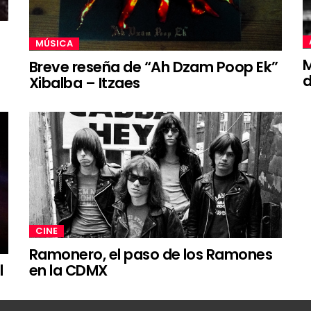
MÚSICA
M
Breve reseña de “Ah Dzam Poop Ek”
d
Xibalba – Itzaes
CINE
Ramonero, el paso de los Ramones
l
en la CDMX